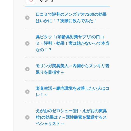
口コミで評判のメンズデオ7200の効果
はいかに！？実際に飲んでみた！
臭ピタッ！(加齢臭対策サプリ)の口コ
ミ・評判・効果！実は効かないって本当
なの！？
モリンガ美臭美人～内側からスッキリ若
返りを目指す～
楽臭生活～腸内環境を改善したい人はコ
レ！～
えがおのゼロシュー(旧：えがおの爽臭
粒)の効果は？～活性酸素を撃退するス
ペシャリスト～