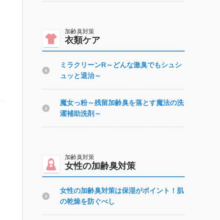
衣類ケア
ミラクリーンR～どんな激臭でもシュシ
ュッと退治～
魔女っ粉～残留加齢臭を落とす魔法の洗
濯補助洗剤～
女性の加齢臭対策
女性の加齢臭対策は保湿がポイント！肌
の乾燥を防ぐべし