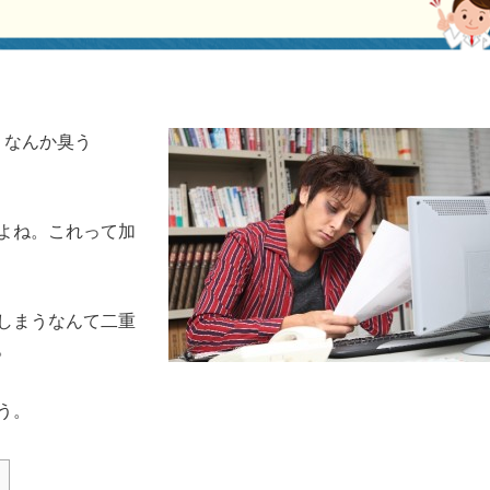
？なんか臭う
よね。これって加
しまうなんて二重
。
う。