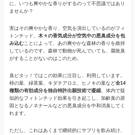
に、いつも爽やかな香りがするのって不思議ではあり
ませんか？
実はその爽やかな香り、空気を演出しているのがフィ
トンチッド。
木々の香気成分が空気中の悪臭成分を包
み込む
ことによって、あの爽やかな森林の香りを維持
しているのです。森林で動物が死んでいても、腐敗臭
がすることがないのはこのため。
臭ピタッ！ではこの効果に注目し、利用しています。
柿の葉、緑茶葉、キダチアロエ、ヒノキの葉など
全14
種類の有効成分を独自特許出願技術で凝縮
。体内で疑
似的なフィトンチッド効果を引き起こし、加齢臭の原
因となるノネナールなどの悪臭成分を中和消臭してく
れます。
ただし、これはあくまで継続的にサプリを飲み続け、