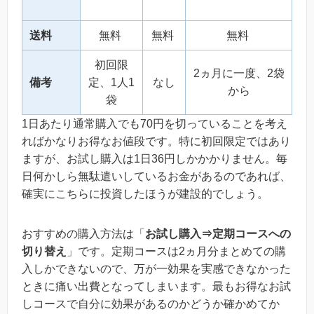
送料
無料
無料
無料
初回限
2ヵ月に一度、2袋
備考
定、1人1
なし
から
袋
1日あたり通常購入でも70円を切っていることを考え
ればかなりお得なお値段です。特に初回限定ではあり
ますが、お試し購入は1日36円しかかかりません。毎
日何かしら無駄遣いしているお金があるのであれば、
確実にこちらに投資したほうが建設的でしょう。
おすすめの購入方法は「
お試し購入⇒定期コースへの
切り替え
」です。定期コースは2ヵ月分まとめての購
入しかできないので、万が一効果を実感できなかった
ときに痛い出費となってしまいます。最もお得なお試
しコースで自分に効果があるのかどうか確かめてか