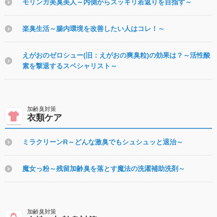
モリンガ美臭美人～内側からスッキリ若返りを目指す～
楽臭生活～腸内環境を改善したい人はコレ！～
えがおのゼロシュー(旧：えがおの爽臭粒)の効果は？～活性酸
素を撃退するスペシャリスト～
衣類ケア
ミラクリーンR～どんな激臭でもシュシュッと退治～
魔女っ粉～残留加齢臭を落とす魔法の洗濯補助洗剤～