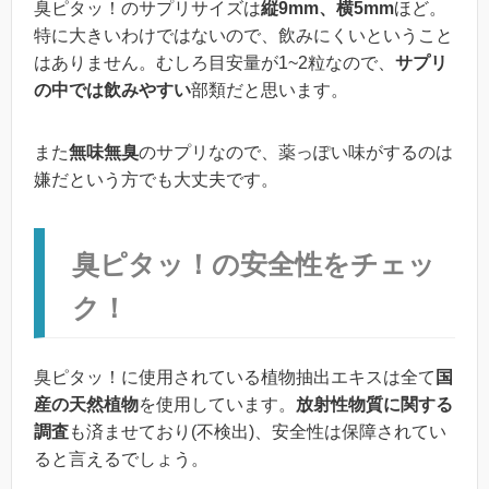
臭ピタッ！のサプリサイズは
縦9mm、横5mm
ほど。
特に大きいわけではないので、飲みにくいということ
はありません。むしろ目安量が1~2粒なので、
サプリ
の中では飲みやすい
部類だと思います。
また
無味無臭
のサプリなので、薬っぽい味がするのは
嫌だという方でも大丈夫です。
臭ピタッ！の安全性をチェッ
ク！
臭ピタッ！に使用されている植物抽出エキスは全て
国
産の天然植物
を使用しています。
放射性物質に関する
調査
も済ませており(不検出)、安全性は保障されてい
ると言えるでしょう。