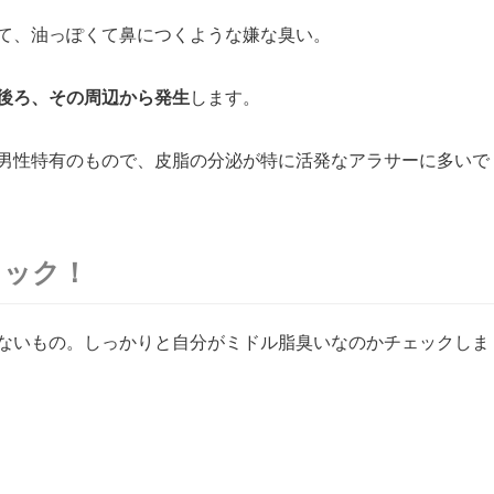
て、油っぽくて鼻につくような嫌な臭い。
後ろ、その周辺から発生
します。
男性特有のもので、皮脂の分泌が特に活発なアラサーに多いで
ェック！
ないもの。しっかりと自分がミドル脂臭いなのかチェックしま