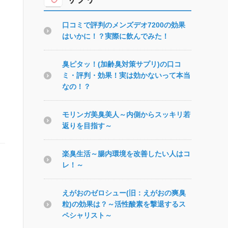
口コミで評判のメンズデオ7200の効果
はいかに！？実際に飲んでみた！
臭ピタッ！(加齢臭対策サプリ)の口コ
ミ・評判・効果！実は効かないって本当
なの！？
モリンガ美臭美人～内側からスッキリ若
返りを目指す～
楽臭生活～腸内環境を改善したい人はコ
レ！～
えがおのゼロシュー(旧：えがおの爽臭
粒)の効果は？～活性酸素を撃退するス
ペシャリスト～