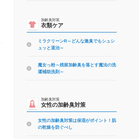
衣類ケア
ミラクリーンR～どんな激臭でもシュシ
ュッと退治～
魔女っ粉～残留加齢臭を落とす魔法の洗
濯補助洗剤～
女性の加齢臭対策
女性の加齢臭対策は保湿がポイント！肌
の乾燥を防ぐべし